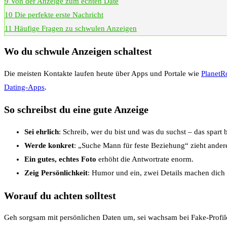
9
Von der Anzeige zum echten Date
10
Die perfekte erste Nachricht
11
Häufige Fragen zu schwulen Anzeigen
Wo du schwule Anzeigen schaltest
Die meisten Kontakte laufen heute über Apps und Portale wie
Planet
Dating-Apps
.
So schreibst du eine gute Anzeige
Sei ehrlich
: Schreib, wer du bist und was du suchst – das spart 
Werde konkret
: „Suche Mann für feste Beziehung“ zieht ander
Ein gutes, echtes Foto
erhöht die Antwortrate enorm.
Zeig Persönlichkeit
: Humor und ein, zwei Details machen dich 
Worauf du achten solltest
Geh sorgsam mit persönlichen Daten um, sei wachsam bei Fake-Profilen