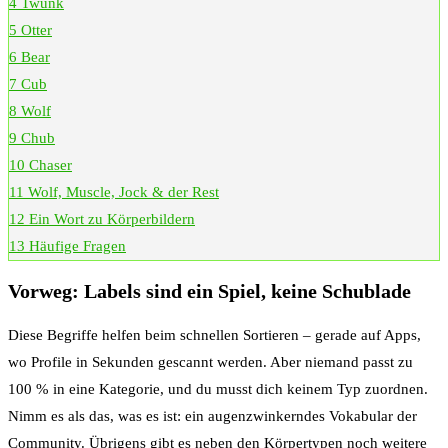
4
Twunk
5
Otter
6
Bear
7
Cub
8
Wolf
9
Chub
10
Chaser
11
Wolf, Muscle, Jock & der Rest
12
Ein Wort zu Körperbildern
13
Häufige Fragen
Vorweg: Labels sind ein Spiel, keine Schublade
Diese Begriffe helfen beim schnellen Sortieren – gerade auf Apps,
wo Profile in Sekunden gescannt werden. Aber niemand passt zu
100 % in eine Kategorie, und du musst dich keinem Typ zuordnen.
Nimm es als das, was es ist: ein augenzwinkerndes Vokabular der
Community. Übrigens gibt es neben den Körpertypen noch weitere