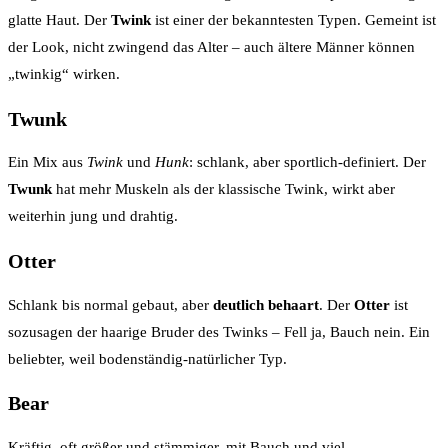
glatte Haut. Der
Twink
ist einer der bekanntesten Typen. Gemeint ist
der Look, nicht zwingend das Alter – auch ältere Männer können
„twinkig“ wirken.
Twunk
Ein Mix aus
Twink
und
Hunk
: schlank, aber sportlich-definiert. Der
Twunk
hat mehr Muskeln als der klassische Twink, wirkt aber
weiterhin jung und drahtig.
Otter
Schlank bis normal gebaut, aber
deutlich behaart
. Der
Otter
ist
sozusagen der haarige Bruder des Twinks – Fell ja, Bauch nein. Ein
beliebter, weil bodenständig-natürlicher Typ.
Bear
Kräftig, oft größer und stämmiger, mit Bauch und viel