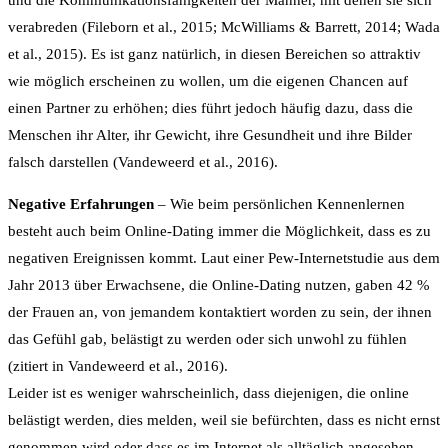
und die Kommunikationsfähigkeiten der Männer, mit denen sie sich
verabreden (Fileborn et al., 2015; McWilliams & Barrett, 2014; Wada
et al., 2015). Es ist ganz natürlich, in diesen Bereichen so attraktiv
wie möglich erscheinen zu wollen, um die eigenen Chancen auf
einen Partner zu erhöhen; dies führt jedoch häufig dazu, dass die
Menschen ihr Alter, ihr Gewicht, ihre Gesundheit und ihre Bilder
falsch darstellen (Vandeweerd et al., 2016).
Negative Erfahrungen
– Wie beim persönlichen Kennenlernen
besteht auch beim Online-Dating immer die Möglichkeit, dass es zu
negativen Ereignissen kommt. Laut einer Pew-Internetstudie aus dem
Jahr 2013 über Erwachsene, die Online-Dating nutzen, gaben 42 %
der Frauen an, von jemandem kontaktiert worden zu sein, der ihnen
das Gefühl gab, belästigt zu werden oder sich unwohl zu fühlen
(zitiert in Vandeweerd et al., 2016).
Leider ist es weniger wahrscheinlich, dass diejenigen, die online
belästigt werden, dies melden, weil sie befürchten, dass es nicht ernst
genommen wird oder dass es im Internet als alltäglich angesehen